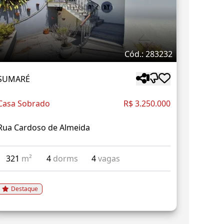
Cód.: 283232
SUMARÉ
Casa Sobrado
R$ 3.250.000
Rua Cardoso de Almeida
321
m²
4
dorms
4
vagas
Destaque