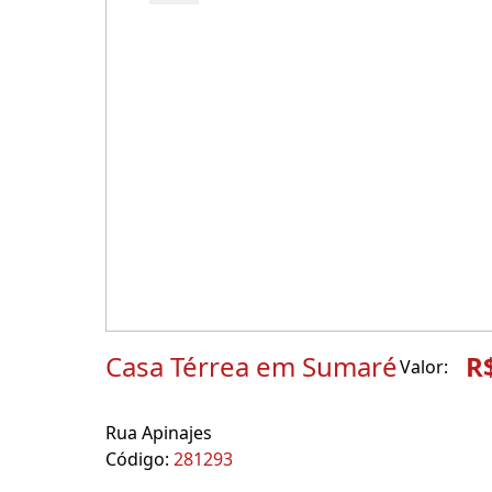
Casa Térrea em Sumaré
R
Valor:
Rua Apinajes
Código:
281293