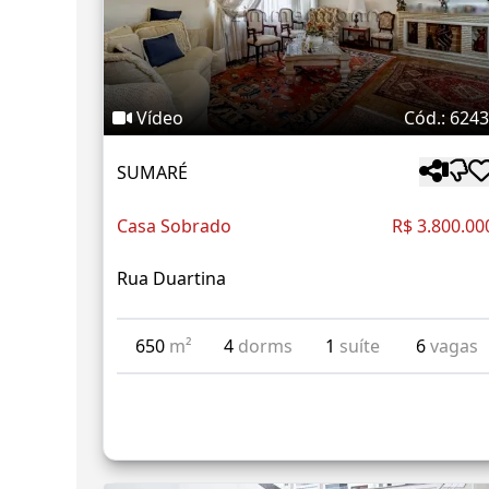
Vídeo
Cód.: 624
SUMARÉ
Casa Sobrado
R$ 3.800.00
Rua Duartina
650
m²
4
dorms
1
suíte
6
vagas