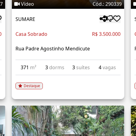
87
Vídeo
Cód.: 290339
SUMARE
0
Casa Sobrado
R$ 3.500.000
Rua Padre Agostinho Mendicute
371
m²
3
dorms
3
suítes
4
vagas
Destaque