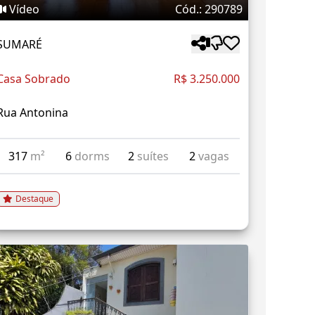
Vídeo
Cód.: 290789
SUMARÉ
Casa Sobrado
R$ 3.250.000
Rua Antonina
317
m²
6
dorms
2
suítes
2
vagas
Destaque