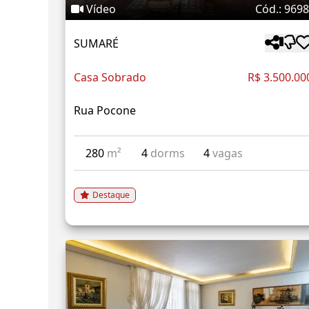
Vídeo
Cód.: 969
SUMARÉ
Casa Sobrado
R$ 3.500.00
Rua Pocone
280
m²
4
dorms
4
vagas
Destaque