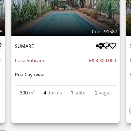
35
Cód.: 91587
SUMARÉ
0
Casa Sobrado
R$ 3.300.000
Rua Cayowaa
300
m²
4
dorms
1
suíte
2
vagas