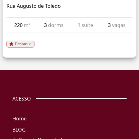
Rua Augusto de Toledo
220
m²
3
dorms
1
suíte
3
vagas
Destaque
ACESSO
Home
BLOG