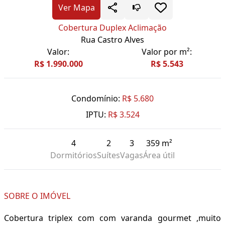
Ver Mapa
Cobertura Duplex Aclimação
Rua Castro Alves
Valor:
Valor por m²:
R$ 1.990.000
R$ 5.543
Condomínio:
R$ 5.680
IPTU:
R$ 3.524
4
2
3
359 m²
Dormitórios
Suítes
Vagas
Área útil
SOBRE O IMÓVEL
Cobertura triplex com com varanda gourmet ,muito