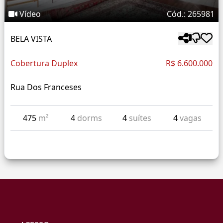
Vídeo
Cód.: 265981
BELA VISTA
Cobertura Duplex
R$ 6.600.000
Rua Dos Franceses
475
m²
4
dorms
4
suítes
4
vagas