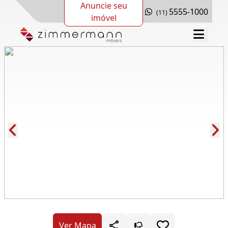
Anuncie seu
5555-1000
(11)
imóvel
Cód.: 278401
Ver Mapa