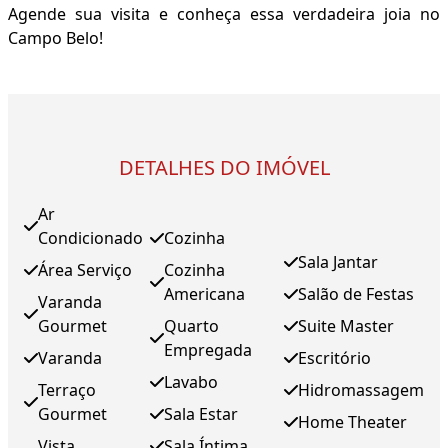
Agende sua visita e conheça essa verdadeira joia no
Campo Belo!
DETALHES DO IMÓVEL
Ar
Condicionado
Cozinha
Sala Jantar
Área Serviço
Cozinha
Americana
Salão de Festas
Varanda
Gourmet
Quarto
Suite Master
Empregada
Varanda
Escritório
Lavabo
Terraço
Hidromassagem
Gourmet
Sala Estar
Home Theater
Vista
Sala Íntima