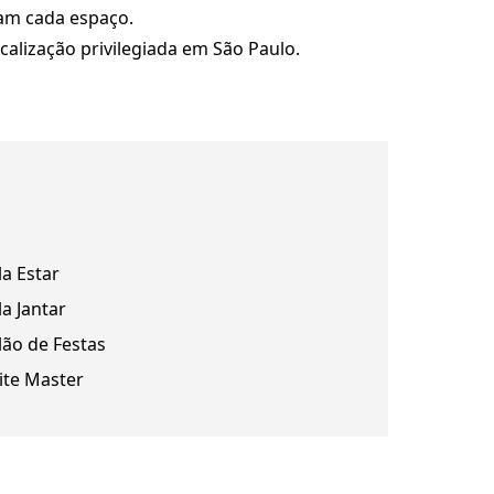
am cada espaço.
calização privilegiada em São Paulo.
la Estar
la Jantar
lão de Festas
ite Master