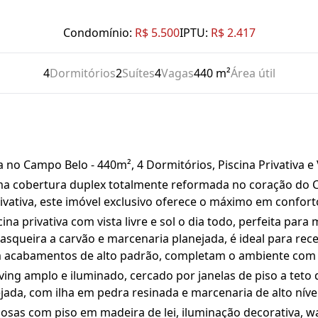
Condomínio:
R$ 5.500
IPTU:
R$ 2.417
4
Dormitórios
2
Suítes
4
Vagas
440 m²
Área útil
no Campo Belo - 440m², 4 Dormitórios, Piscina Privativa e V
ma cobertura duplex totalmente reformada no coração do 
vativa, este imóvel exclusivo oferece o máximo em conforto, 
ina privativa com vista livre e sol o dia todo, perfeita pa
queira a carvão e marcenaria planejada, é ideal para rec
 com acabamentos de alto padrão, completam o ambiente com
iving amplo e iluminado, cercado por janelas de piso a tet
jada, com ilha em pedra resinada e marcenaria de alto níve
uosas com piso em madeira de lei, iluminação decorativa, w