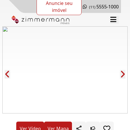
Anuncie seu
5555-1000
(11)
imóvel
Cód.: 277882
Ver Vídeo
Ver Mapa