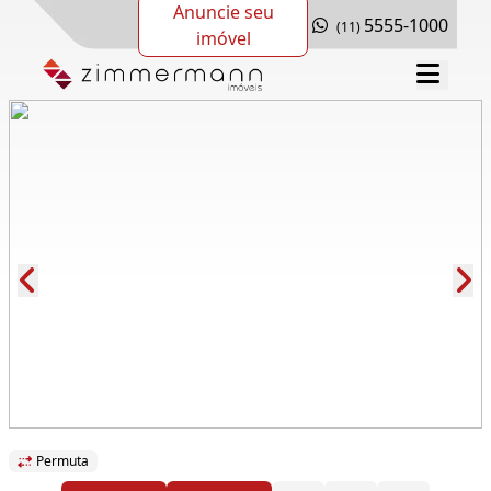
Anuncie seu
5555-1000
(11)
imóvel
Cód.: 279839
Permuta