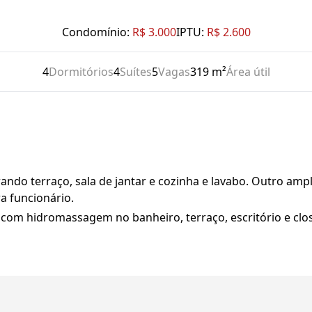
Condomínio:
R$ 3.000
IPTU:
R$ 2.600
4
Dormitórios
4
Suítes
5
Vagas
319 m²
Área útil
rando terraço, sala de jantar e cozinha e lavabo. Outro amp
a funcionário.
er com hidromassagem no banheiro, terraço, escritório e clos