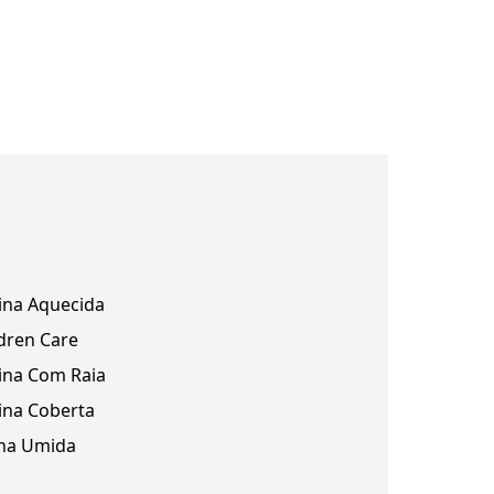
ina Aquecida
dren Care
ina Com Raia
ina Coberta
na Umida