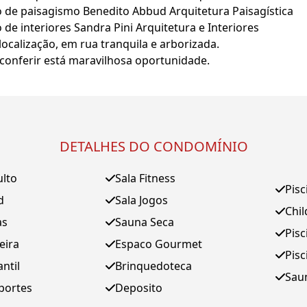
o de paisagismo Benedito Abbud Arquitetura Paisagística
 de interiores Sandra Pini Arquitetura e Interiores
ocalização, em rua tranquila e arborizada.
conferir está maravilhosa oportunidade.
DETALHES DO CONDOMÍNIO
ulto
Sala Fitness
Pisc
d
Sala Jogos
Chil
as
Sauna Seca
Pisc
eira
Espaco Gourmet
Pisc
antil
Brinquedoteca
Sau
portes
Deposito