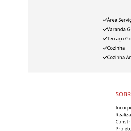
Área Servi
Varanda 
Terraço G
Cozinha
Cozinha A
SOBR
Incorp
Realiz
Constr
Projet