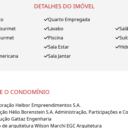
DETALHES DO IMÓVEL
ço
Quarto Empregada
Gourmet
Lavabo
Sal
ourmet
Piscina
Sui
Sala Estar
Hid
mericana
Sala Jantar
E O CONDOMÍNIO
oração Helbor Empreendimentos S.A.
ação Hélio Borenstein S.A. Administração, Participações e C
ução Gattaz Engenharia
o de arquitetura Wilson Marchi EGC Arquitetura