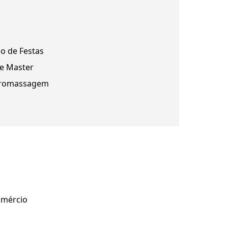
ão de Festas
te Master
romassagem
omércio