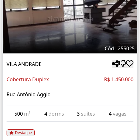
Cód.: 255025
VILA ANDRADE
Cobertura Duplex
R$ 1.450.000
Rua Antônio Aggio
500
m²
4
dorms
3
suítes
4
vagas
Destaque