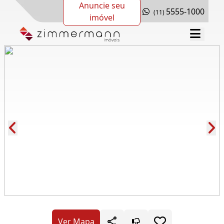
Anuncie seu
5555-1000
(11)
imóvel
Cód.: 281605
Ver Mapa