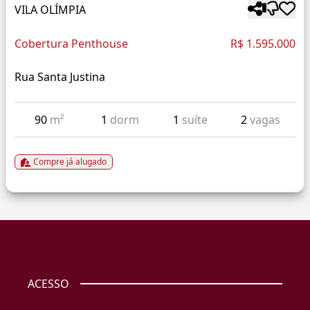
VILA OLÍMPIA
Cobertura Penthouse
R$ 1.595.000
Rua Santa Justina
90
m²
1
dorm
1
suíte
2
vagas
Compre já alugado
ACESSO