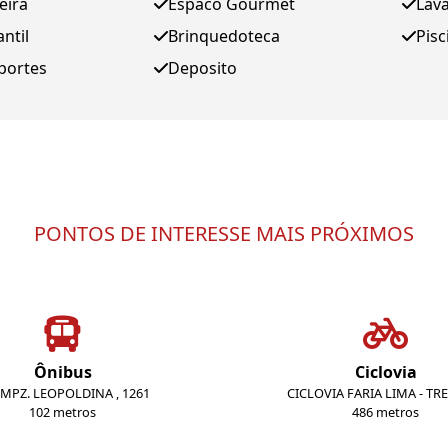
eira
Espaco Gourmet
Lav
antil
Brinquedoteca
Pisc
portes
Deposito
PONTOS DE INTERESSE MAIS PRÓXIMOS
Ônibus
Ciclovia
 IMPZ. LEOPOLDINA , 1261
CICLOVIA FARIA LIMA - TR
102 metros
486 metros