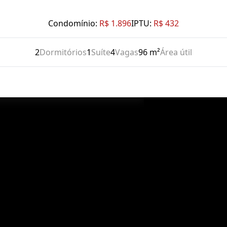
Condomínio:
R$ 1.896
IPTU:
R$ 432
2
Dormitórios
1
Suíte
4
Vagas
96 m²
Área útil