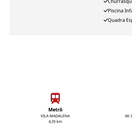
Churrasqu
Piscina Inf
Quadra Es
Metrô
VILA MADALENA
AV.
4,35 km