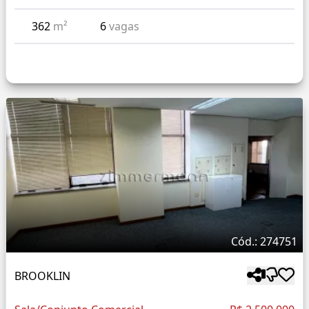
362
m²
6
vagas
Cód.: 274751
BROOKLIN