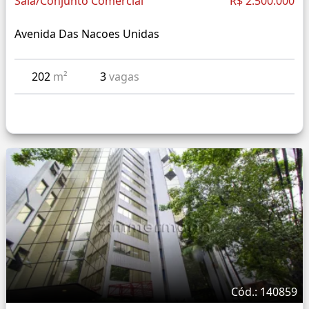
Sala/Conjunto Comercial
R$ 2.500.000
Avenida Das Nacoes Unidas
202
m²
3
vagas
Cód.: 140859