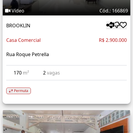
Vídeo
Cód.: 166869
BROOKLIN
Casa Comercial
R$ 2.900.000
Rua Roque Petrella
170
m²
2
vagas
Permuta