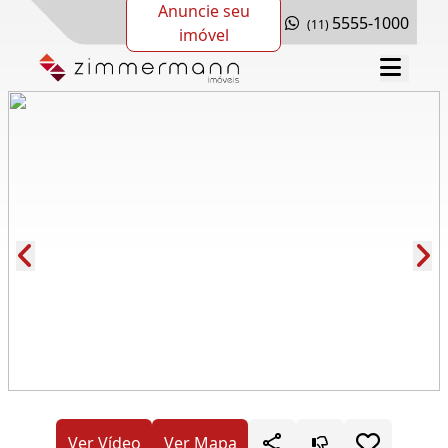
Anuncie seu
5555-1000
(11)
imóvel
Cód.: 286736
Ver Vídeo
Ver Mapa