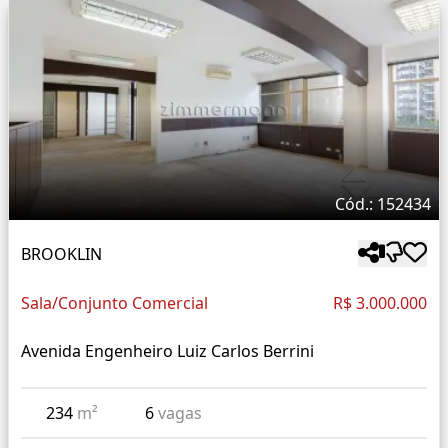
Cód.: 152434
BROOKLIN
Sala/Conjunto Comercial
R$ 3.000.000
Avenida Engenheiro Luiz Carlos Berrini
234
m²
6
vagas