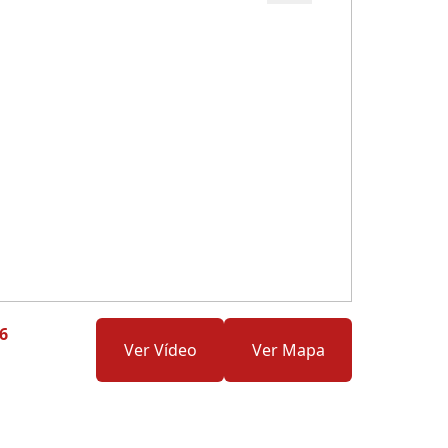
Cód.: 275582
6
Ver Vídeo
Ver Mapa