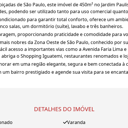
çadas de São Paulo, este imóvel de 450m² no Jardim Paulis
es, podendo ser utilizado tanto para uso comercial quanto 
dicionado para garantir total conforto, oferece um ambien
co salas, um dormitório (suíte), lavabo e três banheiros.
aragem, proporcionando praticidade e comodidade para você
 mais nobres da Zona Oeste de São Paulo, conhecido por sua
fácil acesso a importantes vias como a Avenida Faria Lima 
o abriga o Shopping Iguatemi, restaurantes renomados e loj
morar em uma região elegante, segura e bem conectada à c
 um bairro prestigiado e agende sua visita para se encant
DETALHES DO IMÓVEL
ionado
Varanda