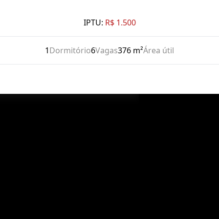
IPTU:
R$ 1.500
1
Dormitório
6
Vagas
376 m²
Área útil