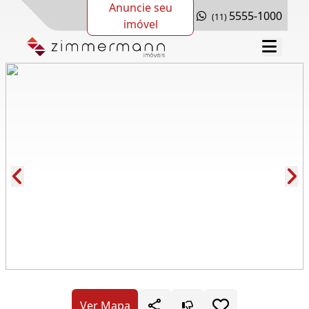
Anuncie seu
5555-1000
(11)
imóvel
Cód.: 278469
Ver Mapa