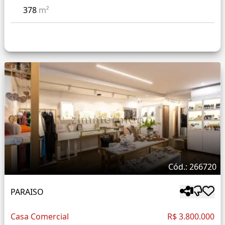
378
m²
Cód.: 266720
PARAISO
Casa Comercial
R$ 3.800.000