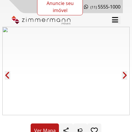
Anuncie seu
5555-1000
(11)
imóvel
Cód.: 287339
Ver Mapa