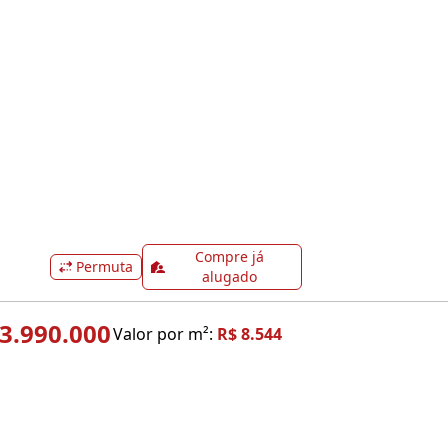
Compre já
Permuta
alugado
3.990.000
Valor por m²:
R$ 8.544