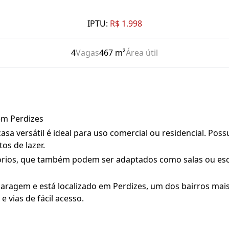
IPTU:
R$ 1.998
4
Vagas
467 m²
Área útil
em Perdizes
sa versátil é ideal para uso comercial ou residencial. Possu
os de lazer.
órios, que também podem ser adaptados como salas ou escri
garagem e está localizado em Perdizes, um dos bairros mais
e vias de fácil acesso.