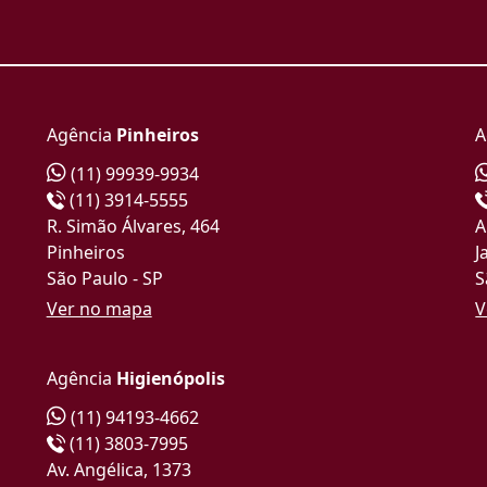
Agência
Pinheiros
A
(11) 99939-9934
(11) 3914-5555
R. Simão Álvares, 464
A
Pinheiros
J
São Paulo - SP
S
Ver no mapa
V
Agência
Higienópolis
(11) 94193-4662
(11) 3803-7995
Av. Angélica, 1373