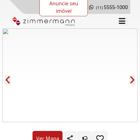
Anuncie seu
5555-1000
(11)
imóvel
Cód.: 265115
Ver Mapa