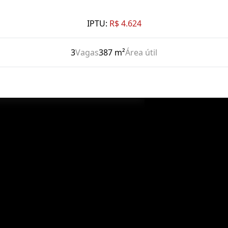
IPTU:
R$ 4.624
3
Vagas
387 m²
Área útil