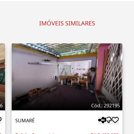
IMÓVEIS SIMILARES
86
Cód.: 292195
SUMARÉ