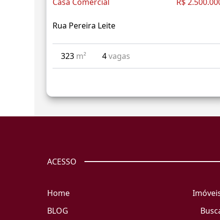
Casa Comercial
R$ 2.500.00
Rua Pereira Leite
323
m²
4
vagas
ACESSO
Home
Imóvei
BLOG
Busc