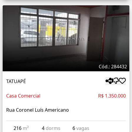
Cód.: 284432
TATUAPÉ
Casa Comercial
R$ 1.350.000
Rua Coronel Luís Americano
216
m²
4
dorms
6
vagas