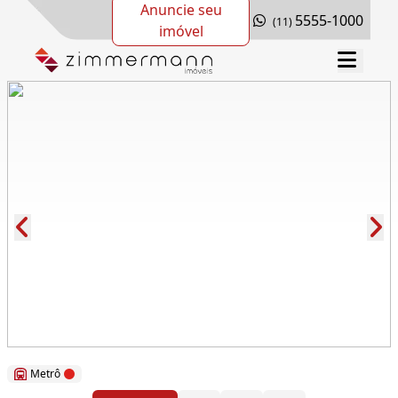
Anuncie seu
5555-1000
(11)
imóvel
Cód.: 276992
Metrô