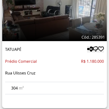
Cód.: 285391
TATUAPÉ
Prédio Comercial
R$ 1.180.000
Rua Ulisses Cruz
304
m²