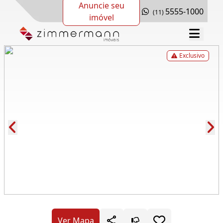
Anuncie seu
5555-1000
(11)
imóvel
Exclusivo
Cód.: 281628
Ver Mapa