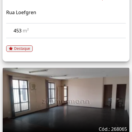
Rua Loefgren
453
m²
Destaque
Cód.: 268065