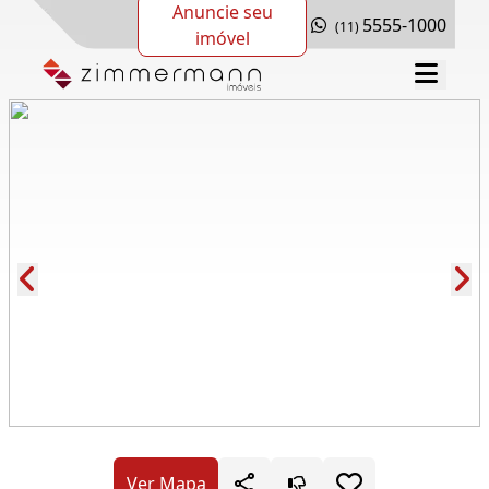
Anuncie seu
5555-1000
(11)
imóvel
Cód.: 170497
Ver Mapa