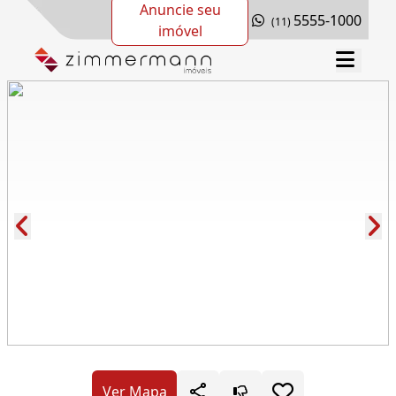
Anuncie seu
5555-1000
(11)
imóvel
Cód.: 280553
Ver Mapa