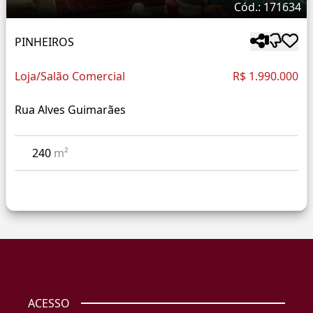
Cód.: 171634
PINHEIROS
Loja/Salão Comercial
R$ 1.990.000
Rua Alves Guimarães
240
m²
ACESSO