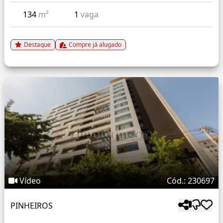
134
m²
1
vaga
Destaque
Compre já alugado
Vídeo
Cód.: 230697
PINHEIROS