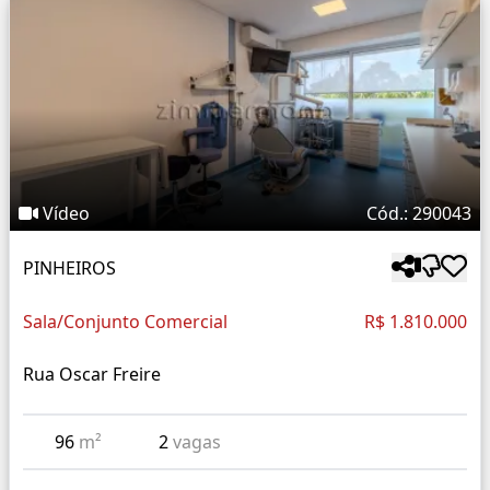
Vídeo
Cód.: 290043
PINHEIROS
Sala/Conjunto Comercial
R$ 1.810.000
Rua Oscar Freire
96
m²
2
vagas