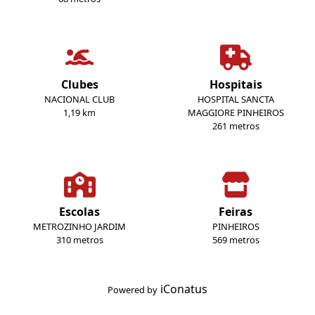
Clubes
Hospitais
NACIONAL CLUB
HOSPITAL SANCTA
1,19 km
MAGGIORE PINHEIROS
261 metros
Escolas
Feiras
METROZINHO JARDIM
PINHEIROS
310 metros
569 metros
iConatus
Powered by