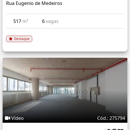
Rua Eugenio de Medeiros
517
m²
6
vagas
Destaque
Vídeo
Cód.: 275794