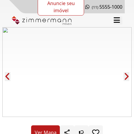
Anuncie seu
5555-1000
(11)
imóvel
Cód.: 278194
Ver Mapa