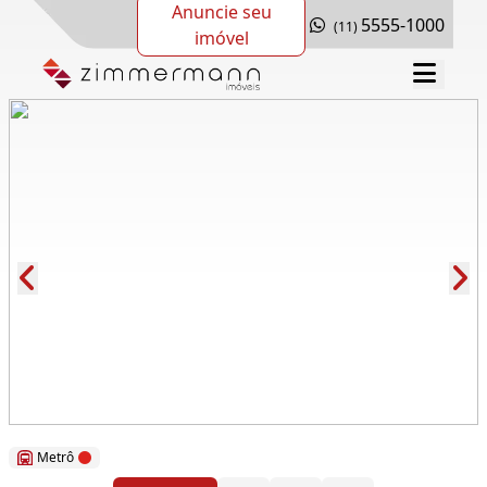
Anuncie seu
5555-1000
(11)
imóvel
Cód.: 263328
Metrô