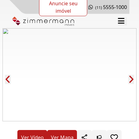
Anuncie seu
5555-1000
(11)
imóvel
Cód.: 144853
Ver Vídeo
Ver Mapa