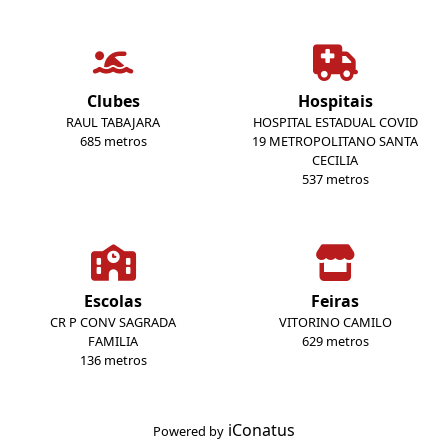
Clubes
Hospitais
RAUL TABAJARA
HOSPITAL ESTADUAL COVID
685 metros
19 METROPOLITANO SANTA
CECILIA
537 metros
Escolas
Feiras
CR P CONV SAGRADA
VITORINO CAMILO
FAMILIA
629 metros
136 metros
iConatus
Powered by