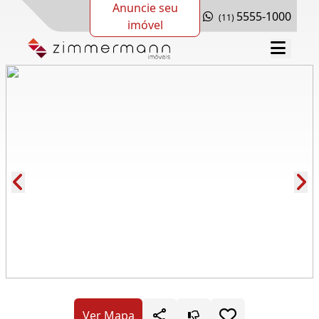
Anuncie seu
5555-1000
(11)
imóvel
Cód.: 276517
Ver Mapa