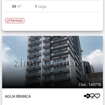
34
m²
1
vaga
Permuta
Cód.: 149778
AGUA BRANCA