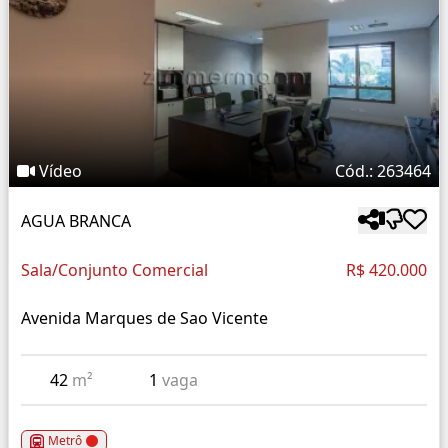
Vídeo
Cód.: 263464
AGUA BRANCA
Sala/Conjunto Comercial
R$ 420.000
Avenida Marques de Sao Vicente
42
m²
1
vaga
Metrô