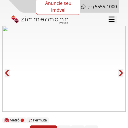
Anuncie seu
5555-1000
(11)
imóvel
Cód.: 165846
Metrô
Permuta