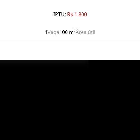
IPTU:
R$ 1.800
1
Vaga
100 m²
Área útil