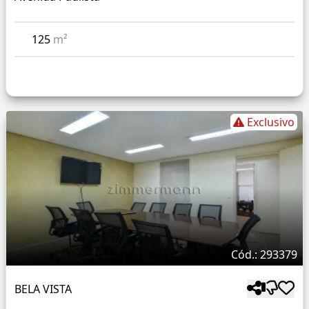
125
m²
Exclusivo
Cód.: 293379
BELA VISTA