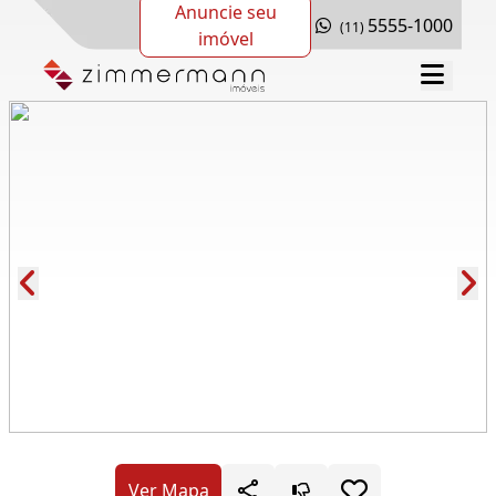
Anuncie seu
5555-1000
(11)
imóvel
Cód.: 278485
Ver Mapa