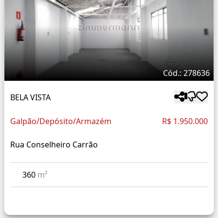
Cód.: 278636
BELA VISTA
Galpão/Depósito/Armazém
R$ 1.950.000
Rua Conselheiro Carrão
360
m²