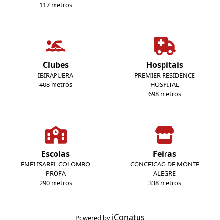
117 metros
Clubes
Hospitais
IBIRAPUERA
PREMIER RESIDENCE
408 metros
HOSPITAL
698 metros
Escolas
Feiras
EMEI ISABEL COLOMBO
CONCEICAO DE MONTE
PROFA
ALEGRE
290 metros
338 metros
iConatus
Powered by