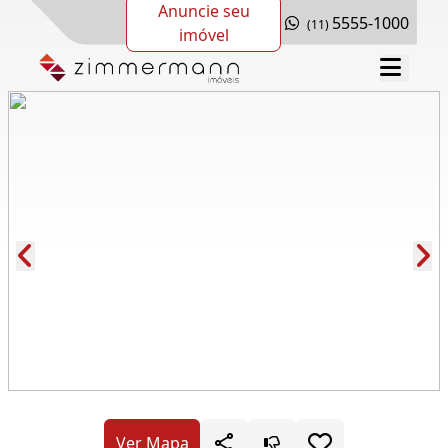
Anuncie seu
5555-1000
(11)
imóvel
Cód.: 278765
Ver Mapa