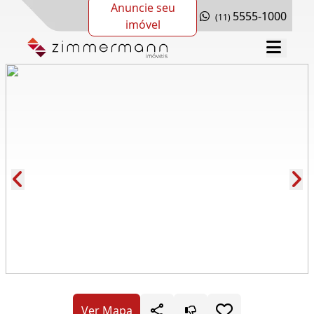
Anuncie seu
5555-1000
(11)
imóvel
Cód.: 278443
Ver Mapa