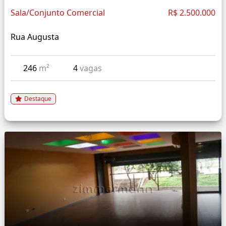
Sala/Conjunto Comercial
R$ 2.500.000
Rua Augusta
246
m²
4
vagas
Destaque