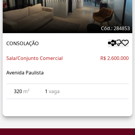
Cód.: 284853
CONSOLAÇÃO
Sala/Conjunto Comercial
R$ 2.600.000
Avenida Paulista
320
m²
1
vaga