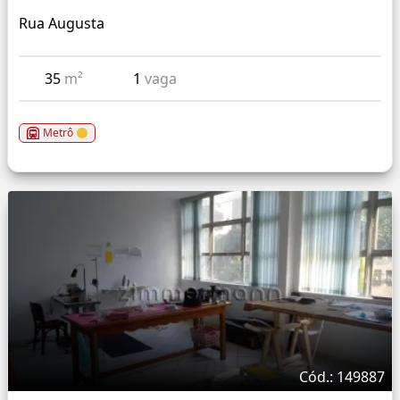
Rua Augusta
35
m²
1
vaga
Metrô
Cód.: 149887