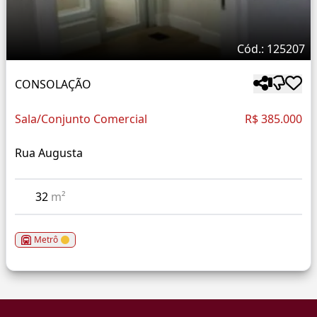
Cód.: 125207
CONSOLAÇÃO
Sala/Conjunto Comercial
R$ 385.000
Rua Augusta
32
m²
Metrô