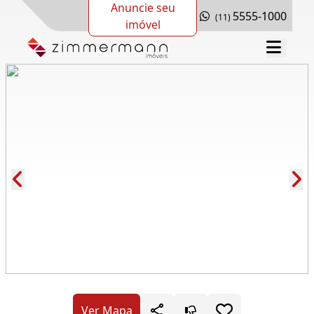
Anuncie seu
5555-1000
(11)
imóvel
Cód.: 281426
Ver Mapa