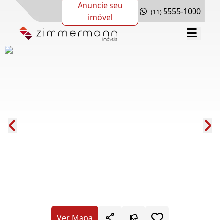
Anuncie seu
5555-1000
(11)
imóvel
Cód.: 150489
Ver Mapa