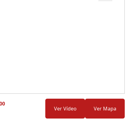
Cód.: 248796
00
Ver Vídeo
Ver Mapa