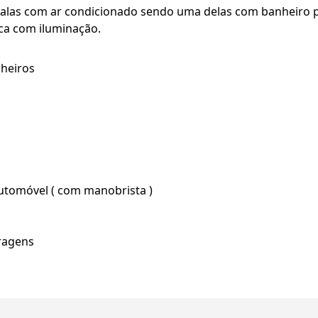
alas com ar condicionado sendo uma delas com banheiro pri
nca com iluminação.
nheiros
utomóvel ( com manobrista )
ragens