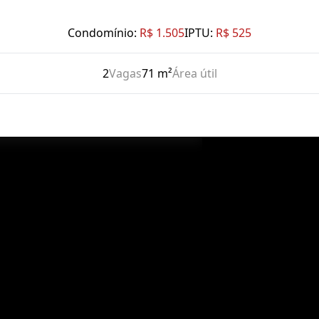
Condomínio:
R$ 1.505
IPTU:
R$ 525
2
Vagas
71 m²
Área útil