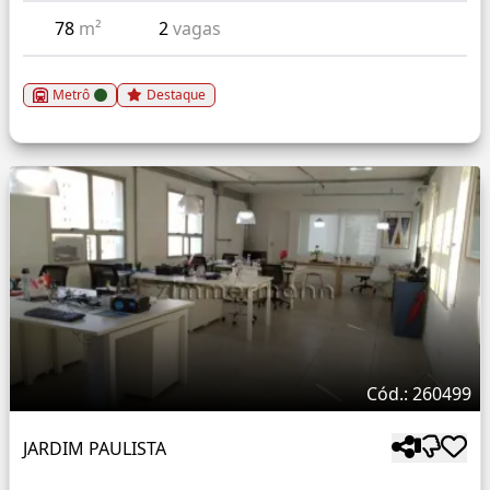
78
m²
2
vagas
Metrô
Destaque
Cód.: 260499
JARDIM PAULISTA