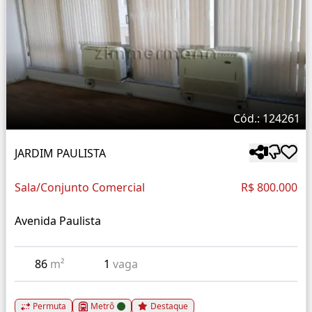
Cód.: 124261
JARDIM PAULISTA
Sala/Conjunto Comercial
R$ 800.000
Avenida Paulista
86
m²
1
vaga
Permuta
Metrô
Destaque