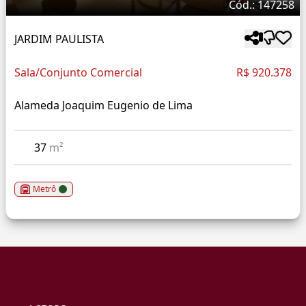
Cód.: 147258
JARDIM PAULISTA
Sala/Conjunto Comercial
R$ 920.378
Alameda Joaquim Eugenio de Lima
37
m²
Metrô