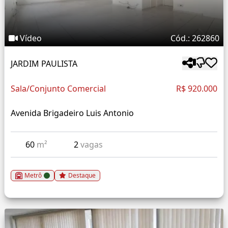
Vídeo
Cód.: 262860
JARDIM PAULISTA
Sala/Conjunto Comercial
R$ 920.000
Avenida Brigadeiro Luis Antonio
60
m²
2
vagas
Metrô
Destaque