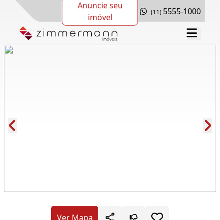
Anuncie seu
5555-1000
(11)
imóvel
Cód.: 282374
Ver Mapa