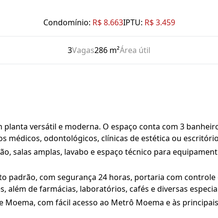
Condomínio:
R$ 8.663
IPTU:
R$ 3.459
3
Vagas
286 m²
Área útil
m planta versátil e moderna. O espaço conta com 3 banhei
s médicos, odontológicos, clínicas de estética ou escritóri
pção, salas amplas, lavabo e espaço técnico para equipament
 alto padrão, com segurança 24 horas, portaria com control
es, além de farmácias, laboratórios, cafés e diversas espec
de Moema, com fácil acesso ao Metrô Moema e às principais 