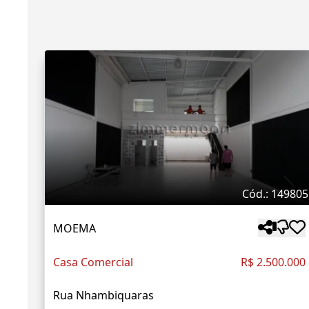
Cód.: 149805
MOEMA
Casa Comercial
R$ 2.500.000
Rua Nhambiquaras