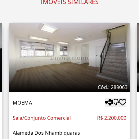
IMÓVEIS SIMILARES
Cód.: 289063
MOEMA
Sala/Conjunto Comercial
R$ 2.200.000
Alameda Dos Nhambiquaras