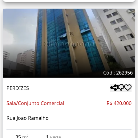
Cód.: 262956
PERDIZES
Sala/Conjunto Comercial
R$ 420.000
Rua Joao Ramalho
35
m²
1
vaga