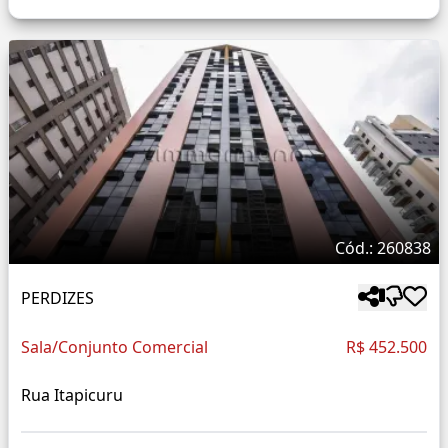
Cód.: 260838
PERDIZES
Sala/Conjunto Comercial
R$ 452.500
Rua Itapicuru