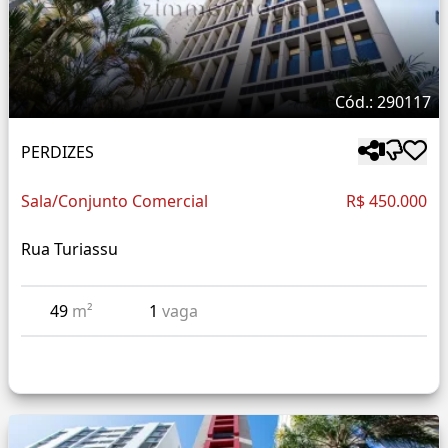
Cód.: 290117
PERDIZES
Sala/Conjunto Comercial
R$ 450.000
Rua Turiassu
49
m²
1
vaga