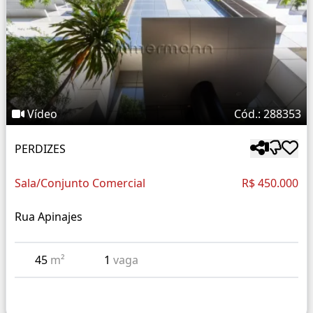
Vídeo
Cód.: 288353
PERDIZES
Sala/Conjunto Comercial
R$ 450.000
Rua Apinajes
45
m²
1
vaga