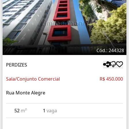
Cód.: 244328
PERDIZES
Sala/Conjunto Comercial
R$ 450.000
Rua Monte Alegre
52
m²
1
vaga