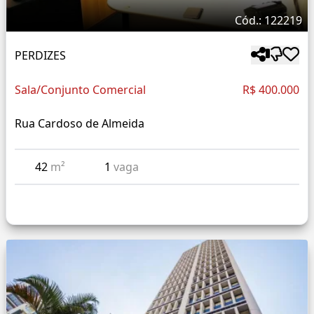
Cód.: 122219
PERDIZES
Sala/Conjunto Comercial
R$ 400.000
Rua Cardoso de Almeida
42
m²
1
vaga