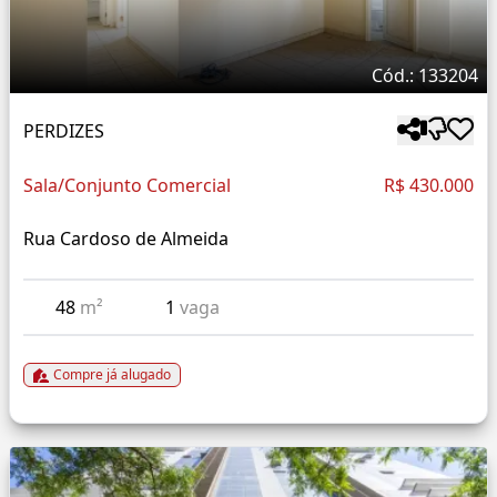
Cód.: 133204
PERDIZES
Sala/Conjunto Comercial
R$ 430.000
Rua Cardoso de Almeida
48
m²
1
vaga
Compre já alugado