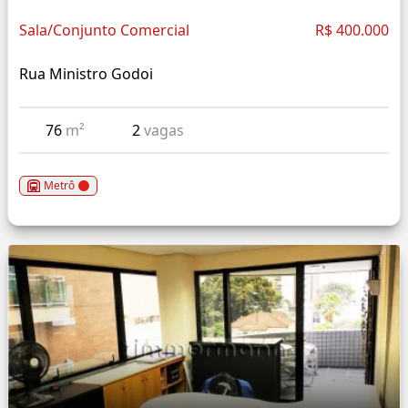
Sala/Conjunto Comercial
R$ 400.000
Rua Ministro Godoi
76
m²
2
vagas
Metrô