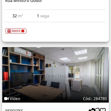
Rua Ministro Godoi
32
m²
1
vaga
Metrô
Vídeo
Cód.: 284780
PERDIZES