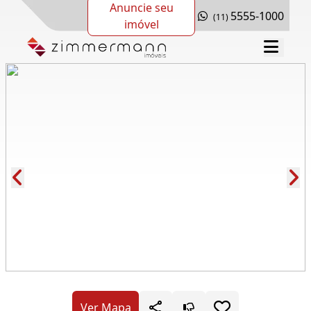
Anuncie seu
5555-1000
(11)
imóvel
Cód.: 279657
Ver Mapa