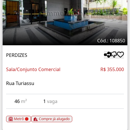
Cód.: 108850
PERDIZES
Sala/Conjunto Comercial
R$ 355.000
Rua Turiassu
46
m²
1
vaga
Metrô
Compre já alugado