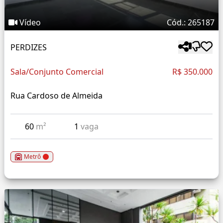
Vídeo
Cód.: 265187
PERDIZES
Sala/Conjunto Comercial
R$ 350.000
Rua Cardoso de Almeida
60
m²
1
vaga
Metrô