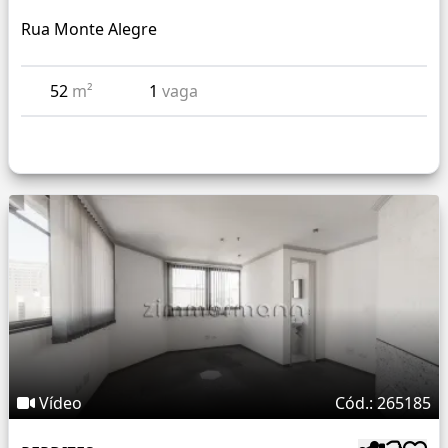
Rua Monte Alegre
52
m²
1
vaga
Vídeo
Cód.: 265185