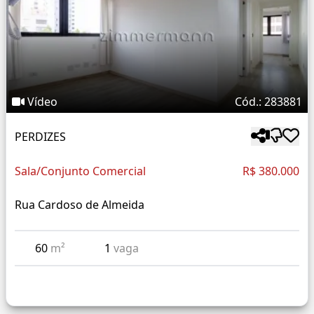
Vídeo
Cód.: 283881
PERDIZES
Sala/Conjunto Comercial
R$ 380.000
Rua Cardoso de Almeida
60
m²
1
vaga