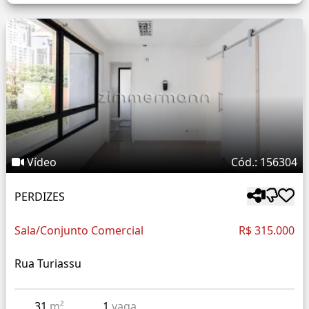
Vídeo
Cód.: 156304
PERDIZES
Sala/Conjunto Comercial
R$ 315.000
Rua Turiassu
31
m²
1
vaga