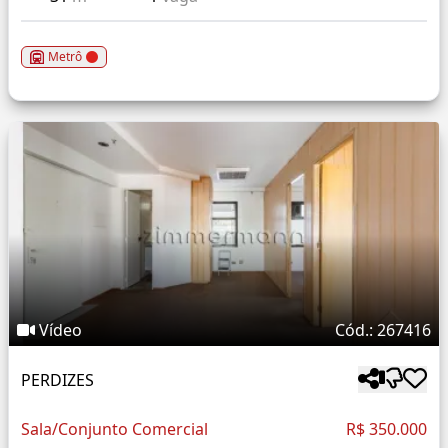
Metrô
Vídeo
Cód.: 267416
PERDIZES
Sala/Conjunto Comercial
R$ 350.000