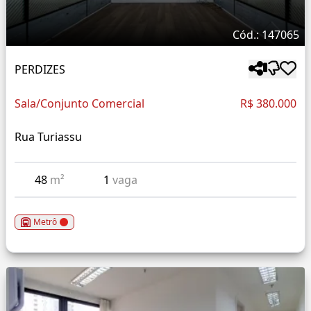
Cód.: 147065
PERDIZES
Sala/Conjunto Comercial
R$ 380.000
Rua Turiassu
48
m²
1
vaga
Metrô