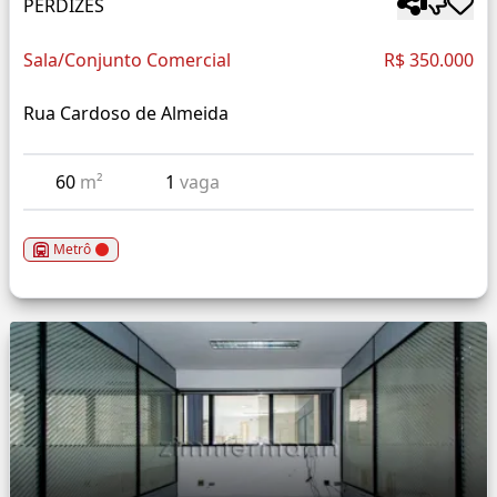
PERDIZES
Sala/Conjunto Comercial
R$ 350.000
Rua Cardoso de Almeida
60
m²
1
vaga
Metrô