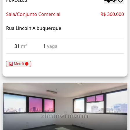
Sala/Conjunto Comercial
R$ 360.000
Rua Lincoln Albuquerque
31
m²
1
vaga
Metrô