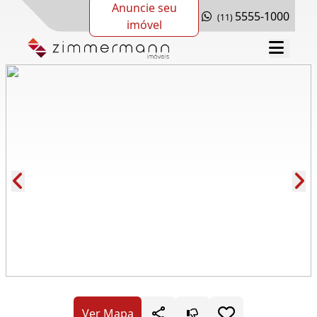
Anuncie seu
5555-1000
(11)
imóvel
Cód.: 281582
Ver Mapa