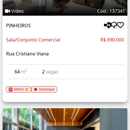
Vídeo
Cód.: 137341
PINHEIROS
Sala/Conjunto Comercial
R$ 690.000
Rua Cristiano Viana
64
m²
2
vagas
Metrô
Destaque