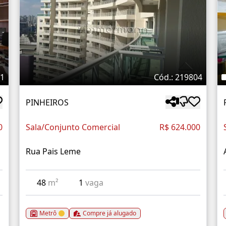
41
Cód.: 219804
PINHEIROS
0
Sala/Conjunto Comercial
R$ 624.000
Rua Pais Leme
48
m²
1
vaga
Metrô
Compre já alugado