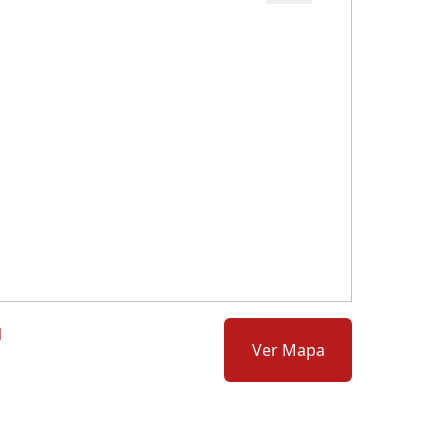
Cód.: 157588
1
Ver Mapa