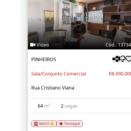
Vídeo
Cód.: 1373
PINHEIROS
Sala/Conjunto Comercial
R$ 690.00
Rua Cristiano Viana
64
m²
2
vagas
Metrô
Destaque