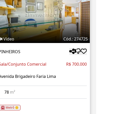
Vídeo
Cód.: 274725
PINHEIROS
Sala/Conjunto Comercial
R$ 700.000
Avenida Brigadeiro Faria Lima
78
m²
Metrô