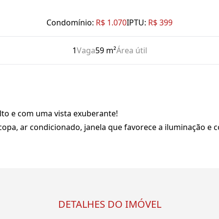
Condomínio:
R$ 1.070
IPTU:
R$ 399
1
Vaga
59 m²
Área útil
lto e com uma vista exuberante!
copa, ar condicionado, janela que favorece a iluminação e 
DETALHES DO IMÓVEL