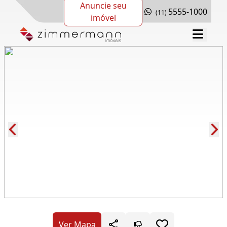
Anuncie seu
5555-1000
(11)
imóvel
Cód.: 281335
Ver Mapa