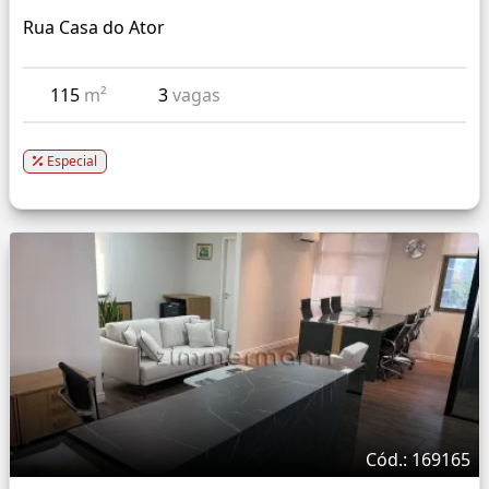
Rua Casa do Ator
115
m²
3
vagas
Especial
Cód.: 169165