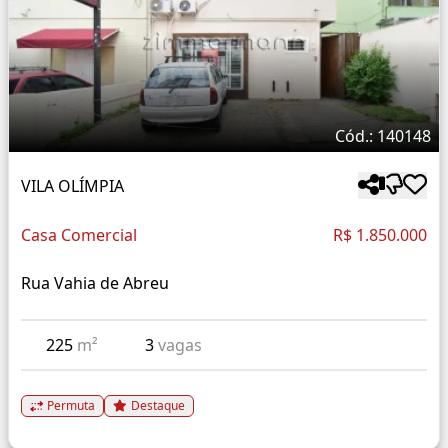
Cód.: 140148
VILA OLÍMPIA
Casa Comercial
R$ 1.850.000
Rua Vahia de Abreu
225
m²
3
vagas
Permuta
Destaque