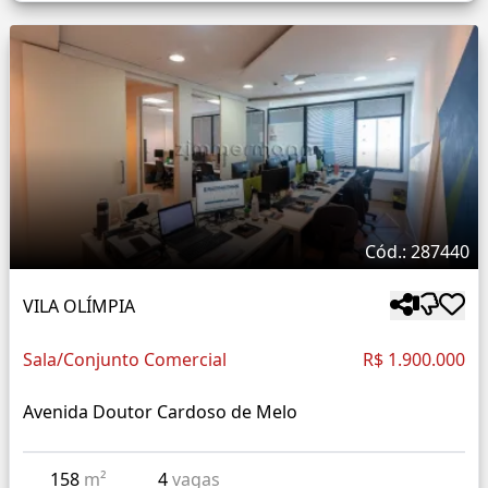
Cód.: 287440
VILA OLÍMPIA
Sala/Conjunto Comercial
R$ 1.900.000
Avenida Doutor Cardoso de Melo
158
m²
4
vagas