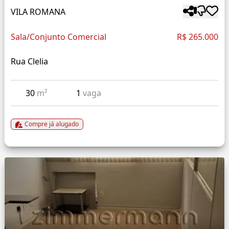
VILA ROMANA
Sala/Conjunto Comercial
R$ 265.000
Rua Clelia
30
m²
1
vaga
Compre já alugado