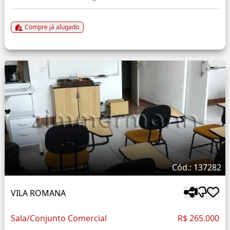
Compre já alugado
Cód.: 137282
VILA ROMANA
Sala/Conjunto Comercial
R$ 265.000