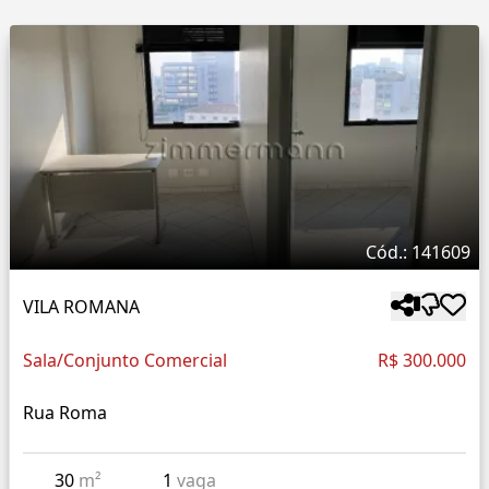
Cód.: 141609
VILA ROMANA
Sala/Conjunto Comercial
R$ 300.000
Rua Roma
30
m²
1
vaga