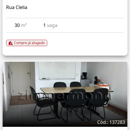
Rua Clelia
30
m²
1
vaga
Compre já alugado
Cód.: 137283