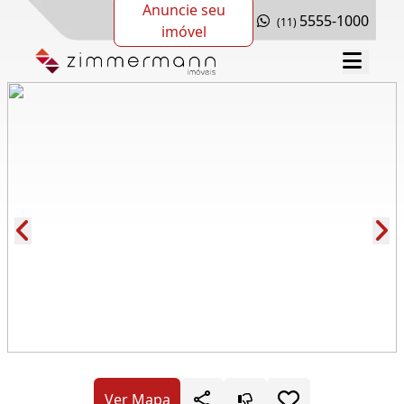
Anuncie seu
5555-1000
(11)
imóvel
Cód.: 276789
Ver Mapa