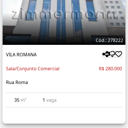
Cód.: 278222
VILA ROMANA
Sala/Conjunto Comercial
R$ 280.000
Rua Roma
35
m²
1
vaga