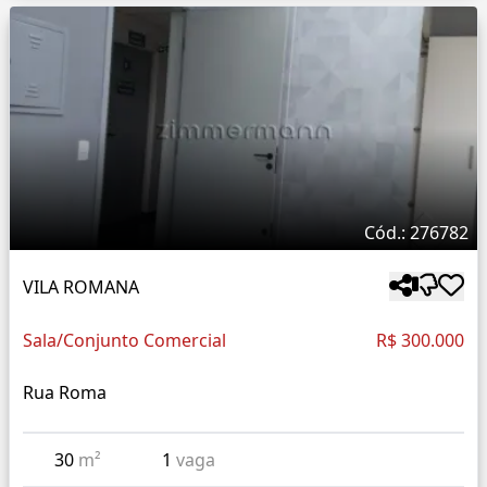
Cód.: 276782
VILA ROMANA
Sala/Conjunto Comercial
R$ 300.000
Rua Roma
30
m²
1
vaga