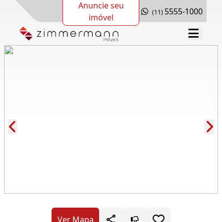
Anuncie seu
5555-1000
(11)
imóvel
Cód.: 75091
Ver Mapa