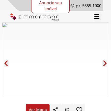
Anuncie seu
5555-1000
(11)
imóvel
Cód.: 68904
Ver Mapa