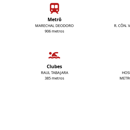
Metrô
MARECHAL DEODORO
R. CÔN. 
906 metros
Clubes
RAUL TABAJARA
HOSP
385 metros
METR