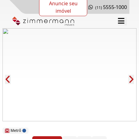
Anuncie seu
5555-1000
(11)
imóvel
Cód.: 115631
Metrô